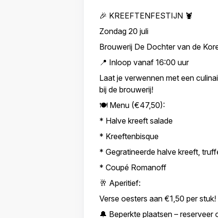
🎉 KREEFTENFESTIJN 🦞
Zondag 20 juli
Brouwerij De Dochter van de Kor
📍 Inloop vanaf 16:00 uur
Laat je verwennen met een culina
bij de brouwerij!
🍽️ Menu (€47,50):
* Halve kreeft salade
* Kreeftenbisque
* Gegratineerde halve kreeft, truff
* Coupé Romanoff
🥂 Aperitief:
Verse oesters aan €1,50 per stuk!
🔔 Beperkte plaatsen – reserveer op